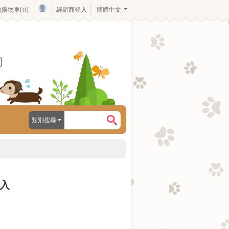
的購物車(
)
經銷商登入
簡體中文
0
司
類別搜尋
2入