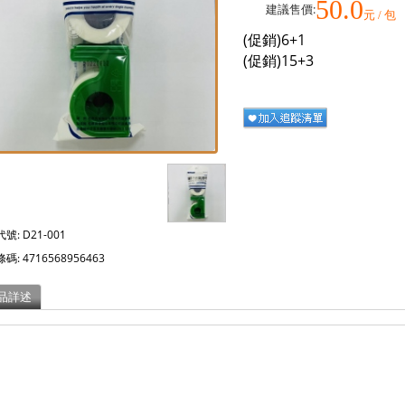
50.0
建議售價:
元 / 包
(促銷)6+1
(促銷)15+3
代號:
D21-001
條碼:
4716568956463
品詳述