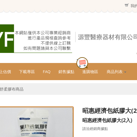
我
源豐醫療器材有限公
上估價
下載專區
FAQ
銷售據點
進購物區
商品列表
舒柔膠布商品
昭惠經濟包紙膠大(
昭惠經濟包紙膠大(2入)
請洽經銷商據點