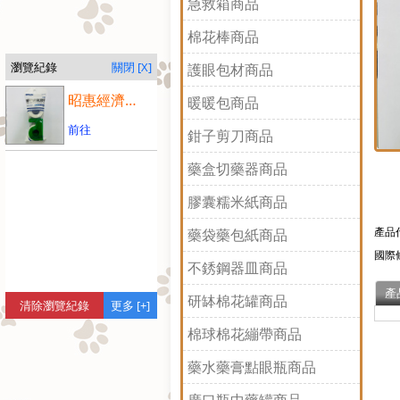
急救箱商品
棉花棒商品
瀏覽紀錄
關閉 [X]
護眼包材商品
昭惠經濟包紙膠大(2入
暖暖包商品
前往
鉗子剪刀商品
藥盒切藥器商品
膠囊糯米紙商品
產品
藥袋藥包紙商品
國際
不銹鋼器皿商品
產
研缽棉花罐商品
清除瀏覽紀錄
更多 [+]
棉球棉花繃帶商品
藥水藥膏點眼瓶商品