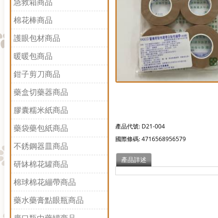
急救箱商品
棉花棒商品
護眼包材商品
暖暖包商品
鉗子剪刀商品
藥盒切藥器商品
膠囊糯米紙商品
產品代號:
D21-004
藥袋藥包紙商品
國際條碼:
4716568956579
不銹鋼器皿商品
產品詳述
研缽棉花罐商品
棉球棉花繃帶商品
藥水藥膏點眼瓶商品