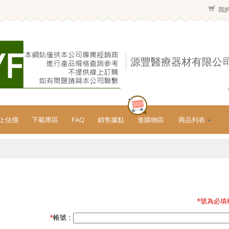
我
源豐醫療器材有限公
上估價
下載專區
FAQ
銷售據點
進購物區
商品列表
*號為必填
*
帳號：