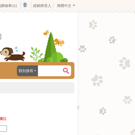
的購物車(
)
經銷商登入
簡體中文
0
司
類別搜尋
欄位