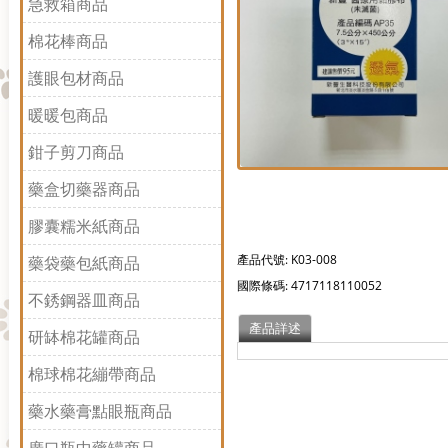
急救箱商品
棉花棒商品
護眼包材商品
暖暖包商品
鉗子剪刀商品
藥盒切藥器商品
膠囊糯米紙商品
產品代號:
K03-008
藥袋藥包紙商品
國際條碼:
4717118110052
不銹鋼器皿商品
產品詳述
研缽棉花罐商品
棉球棉花繃帶商品
藥水藥膏點眼瓶商品