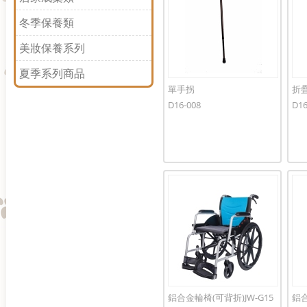
冬季保養類
美妝保養系列
夏季系列商品
單手拐
折
D16-008
D16
鋁合金輪椅(可背折)JW-G15
鋁合
0