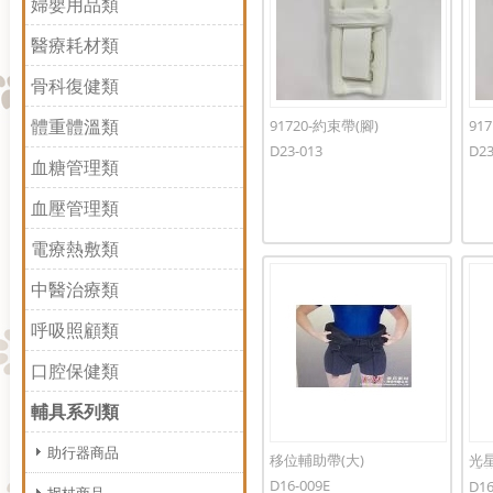
婦嬰用品類
醫療耗材類
骨科復健類
體重體溫類
91720-約束帶(腳)
91
D23-013
D23
血糖管理類
血壓管理類
電療熱敷類
中醫治療類
呼吸照顧類
口腔保健類
輔具系列類
助行器商品
移位輔助帶(大)
光
千條
D16-009E
D16