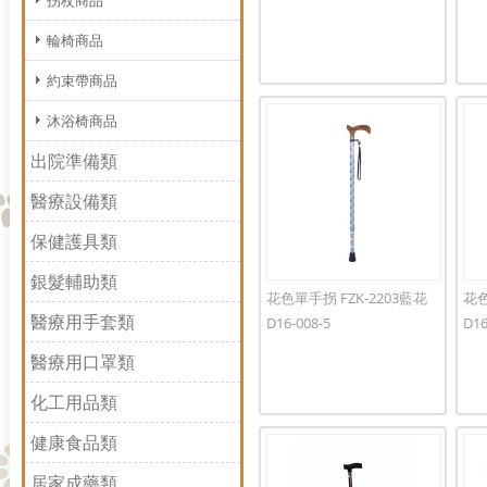
拐杖商品
輪椅商品
約束帶商品
沐浴椅商品
出院準備類
醫療設備類
保健護具類
銀髮輔助類
花色單手拐 FZK-2203藍花
花色
醫療用手套類
D16-008-5
D16
醫療用口罩類
化工用品類
健康食品類
居家成藥類