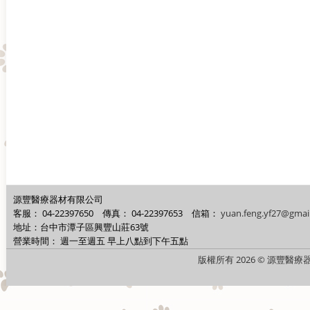
源豐醫療器材有限公司
客服：
04-22397650
傳真：
04-22397653
信箱：
yuan.feng.yf27@gmai
地址：台中市潭子區興豐山莊63號
營業時間：
週一至週五 早上八點到下午五點
版權所有 2026 © 源豐醫