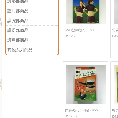
護膝部商品
護肘部商品
護腕部商品
護踝部商品
I-M 透氣軟背架(2XL
竹炭
D12-47
D12
護肩部商品
其他系列商品
竹炭軟背架(滑輪)BK-0
昭惠
(黑)
D12-057
D12