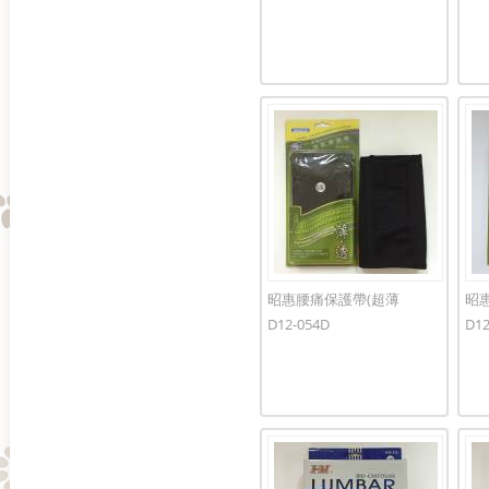
昭惠腰痛保護帶(超薄
昭
D12-054D
D12